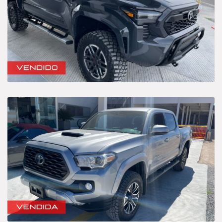
Híbrido-Eléctrico
Sedan
Categories
Camioneta
Deportivo
Híbrido-Eléctrico
Sedan
Price
$695 000
$1 250 000