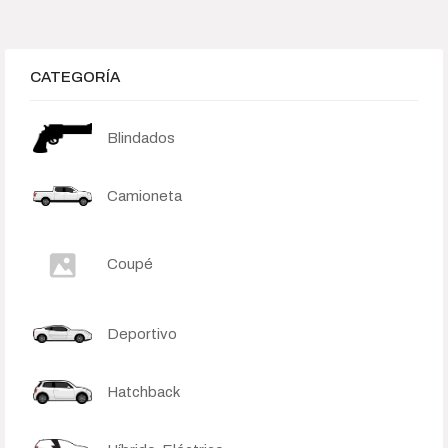
695 000
833 750
972 500
1 111 250
1 250 000
Search Products
CATEGORÍA
Blindados
Order By
None
Default
Popularity
Camioneta
Average rating
Newness
Price: low to high
Price: high to low
Coupé
Deportivo
Hatchback