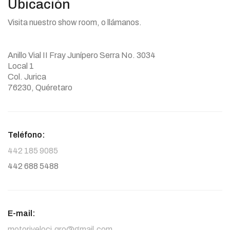
Ubicación
Visita nuestro show room, o llámanos.
Anillo Vial II Fray Junípero Serra No. 3034
Local 1
Col. Jurica
76230, Quéretaro
Teléfono:
442 185 9085
442 688 5488
E-mail:
motoriveloci.qro@gmail.com