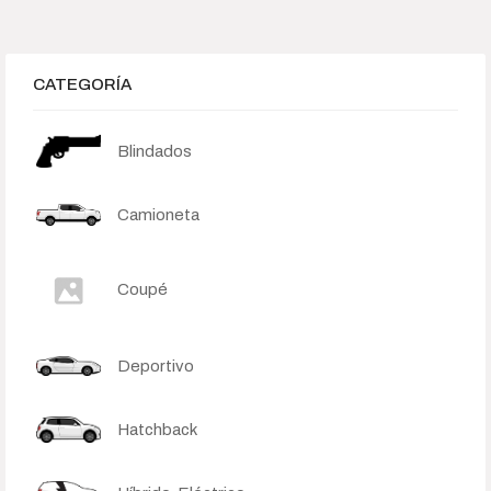
1 690 000
1 692 500
1 695 000
1 697 500
1 700 000
Search Products
CATEGORÍA
Blindados
Order By
None
Default
Popularity
Camioneta
Average rating
Newness
Price: low to high
Price: high to low
Coupé
Deportivo
Hatchback