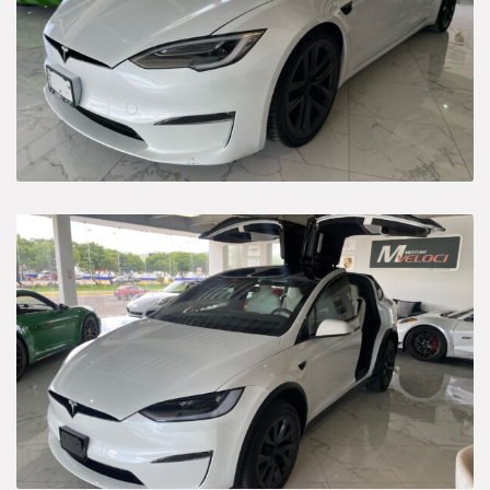
Híbrido-Eléctrico
Sedan
Categories
Camioneta
Deportivo
Híbrido-Eléctrico
Sedan
Price
$1 690 000
$1 700 000