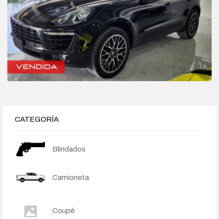
Híbrido-Eléctrico
Sedan
Categories
Camioneta
Deportivo
CATEGORÍA
Híbrido-Eléctrico
Blindados
Sedan
Camioneta
Price
$245 000
$15 500 000
Coupé