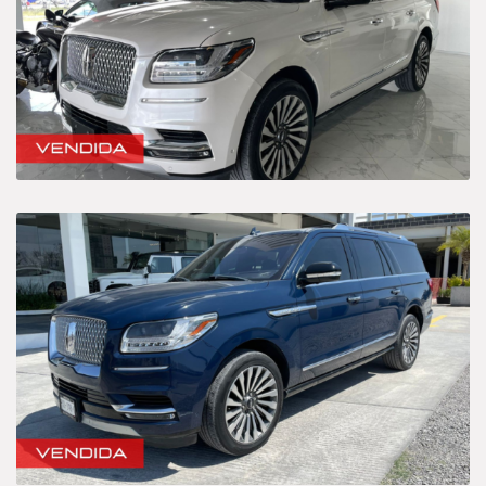
Híbrido-Eléctrico
Sedan
Categories
Camioneta
Deportivo
Híbrido-Eléctrico
Sedan
Price
$245 000
$15 500 000