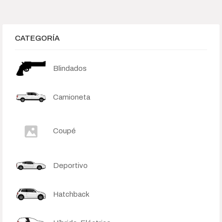
245 000
4 058 750
7 872 500
11 686 250
15 500 000
Search Products
CATEGORÍA
Blindados
Order By
None
Default
Popularity
Camioneta
Average rating
Newness
Price: low to high
Price: high to low
Coupé
Deportivo
Hatchback