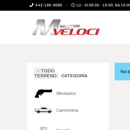
442-185-9085
LU - VI 09:00 - 19:00, SA 10:0
TODO
No s
TERRENO
CATEGORÍA
Blindados
Camioneta