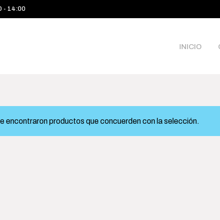
0 - 14:00
INICIO
e encontraron productos que concuerden con la selección.