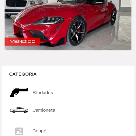
Híbrido-Eléctrico
Sedan
Categories
Camioneta
Deportivo
CATEGORÍA
Híbrido-Eléctrico
Blindados
Sedan
Camioneta
Price
$245 000
$15 500 000
Coupé