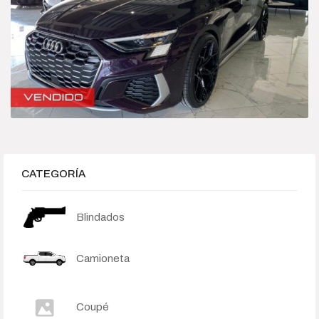
Híbrido-Eléctrico
Sedan
Categories
Camioneta
Deportivo
CATEGORÍA
Híbrido-Eléctrico
Blindados
Sedan
Camioneta
Price
$245 000
$15 500 000
Coupé