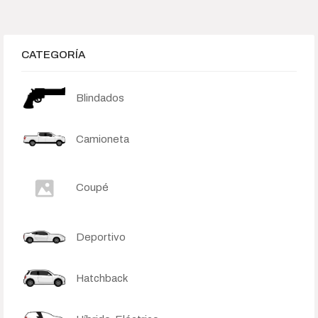
1 750 000
1 850 000
1 950 000
2 050 000
2 150 000
Search Products
CATEGORÍA
Blindados
Order By
None
Default
Popularity
Camioneta
Average rating
Newness
Price: low to high
Price: high to low
Coupé
Deportivo
Hatchback