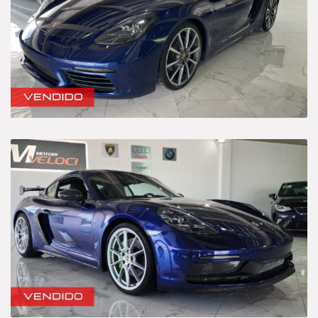
Híbrido-Eléctrico
Sedan
Categories
Camioneta
Deportivo
Híbrido-Eléctrico
Sedan
Price
$1 750 000
$2 150 000