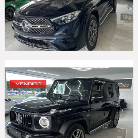
Híbrido-Eléctrico
Sedan
Categories
Camioneta
Deportivo
Híbrido-Eléctrico
Sedan
Price
$1 350 000
$4 050 000