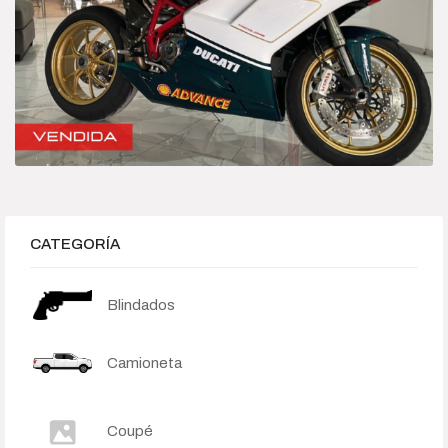
Híbrido-Eléctrico
Sedan
Categories
Camioneta
Deportivo
CATEGORÍA
Híbrido-Eléctrico
Blindados
Sedan
Camioneta
Price
$245 000
$15 500 000
Coupé