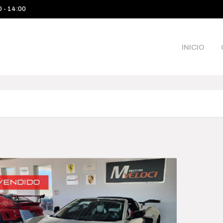
0 - 14:00
INICIO
Categories
Pri
$245 
Camioneta
245 00
Sea
Deportivo
Híbrido-Eléctrico