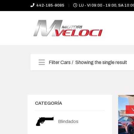
442-185-9085
LU - VI 09:00 - 19:00, SA 10:0
Filter Cars
Showing the single result
Categories
Camioneta
CATEGORÍA
Deportivo
Blindados
Híbrido-Eléctrico