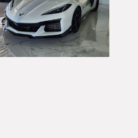
Ord
Sedan
A
P