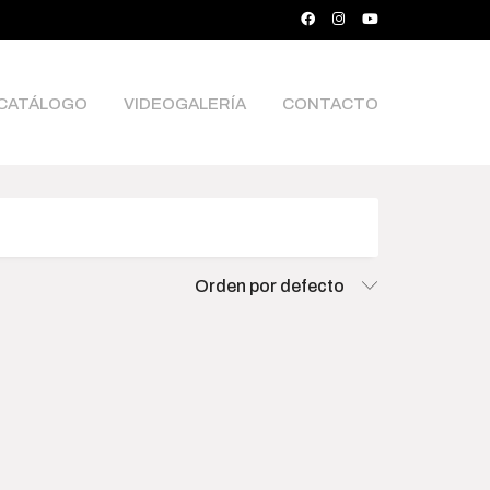
CATÁLOGO
VIDEOGALERÍA
CONTACTO
ce
Orden por defecto
000
$15 500 000
0
4 058 750
7 872 500
11 686 250
15 500 000
rch Products