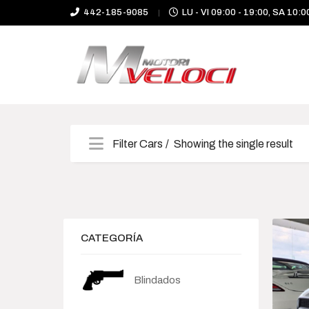
442-185-9085
LU - VI 09:00 - 19:00, SA 10:0
Filter Cars
Showing the single result
Categories
Camioneta
CATEGORÍA
Deportivo
Blindados
Híbrido-Eléctrico