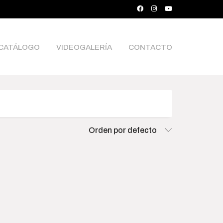
CATÁLOGO
VIDEOGALERÍA
CONTACTO
ce
Orden por defecto
000
$15 500 000
0
4 058 750
7 872 500
11 686 250
15 500 000
rch Products