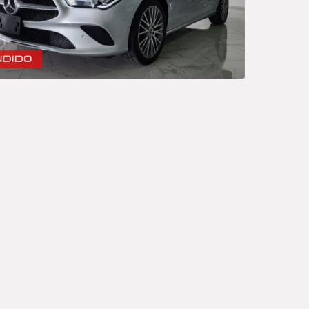
Ord
Sedan
A
P