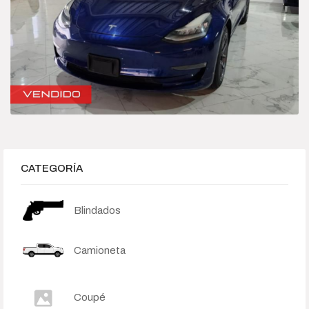
Híbrido-Eléctrico
Sedan
Categories
Camioneta
Deportivo
CATEGORÍA
Híbrido-Eléctrico
Blindados
Sedan
Camioneta
Price
$245 000
$15 500 000
Coupé