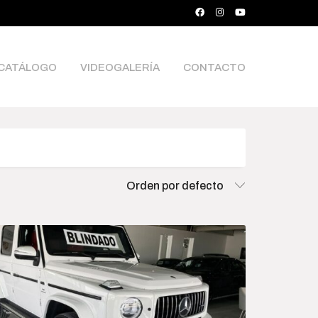
CATÁLOGO
VIDEOGALERÍA
CONTACTO
ce
Orden por defecto
0 000
$5 700 000
000
2 460 000
3 540 000
4 620 000
5 700 000
rch Products