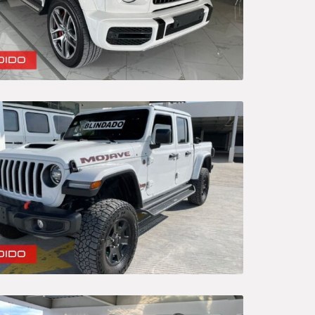
er By
None
Default
Popularity
verage rating
Newness
rice: low to high
Price: high to low