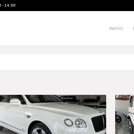
0 - 14:00
INICIO
Categories
Pri
$1 38
Camioneta
1 380 
Sea
Deportivo
Híbrido-Eléctrico