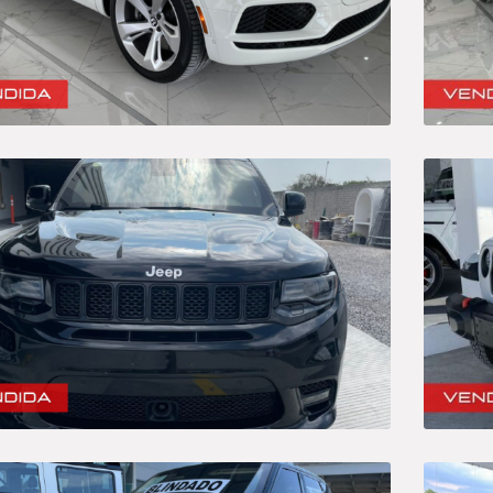
Ord
Sedan
A
P