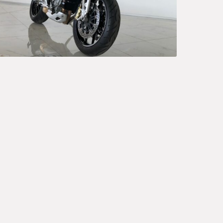
Ord
Sedan
A
P