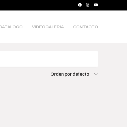
CATÁLOGO
VIDEOGALERÍA
CONTACTO
ce
Orden por defecto
000
$15 500 000
0
4 058 750
7 872 500
11 686 250
15 500 000
rch Products