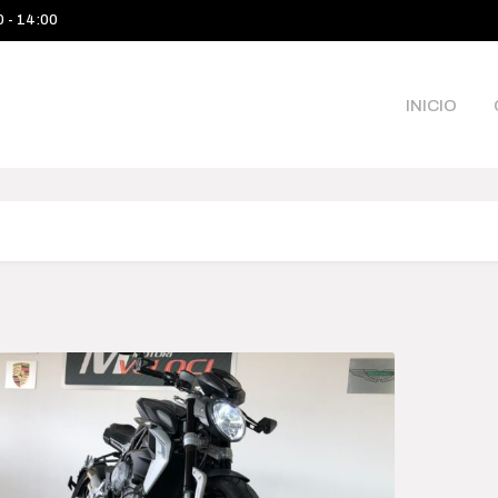
0 - 14:00
INICIO
Categories
Pri
$245 
Camioneta
245 00
Sea
Deportivo
Híbrido-Eléctrico