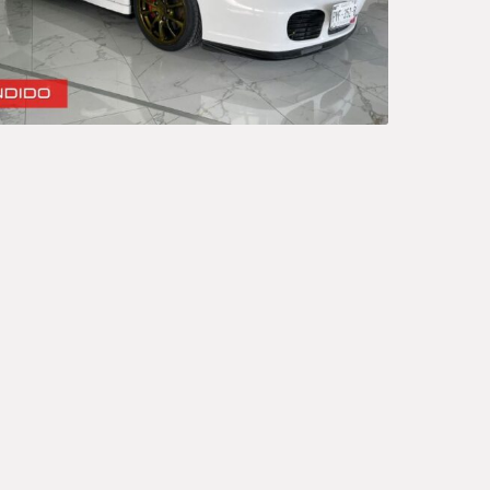
Ord
Sedan
A
P