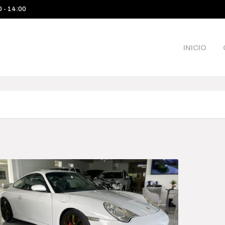
0 - 14:00
INICIO
Categories
Pri
$245 
Camioneta
245 00
Sea
Deportivo
Híbrido-Eléctrico