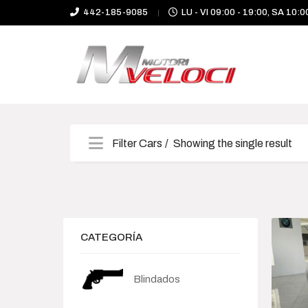
442-185-9085
LU - VI 09:00 - 19:00, SA 10:0
Filter Cars
Showing the single result
Categories
Camioneta
CATEGORÍA
Deportivo
Blindados
Híbrido-Eléctrico