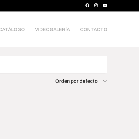
CATÁLOGO
VIDEOGALERÍA
CONTACTO
ce
Orden por defecto
000
$15 500 000
0
4 058 750
7 872 500
11 686 250
15 500 000
rch Products